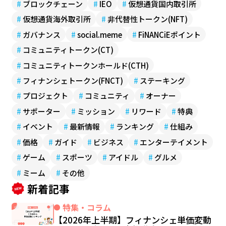
#
ブロックチェーン
#
IEO
#
仮想通貨国内取引所
#
仮想通貨海外取引所
#
非代替性トークン(NFT)
#
ガバナンス
#
social.meme
#
FiNANCiEポイント
#
コミュニティトークン(CT)
#
コミュニティトークンホールド(CTH)
#
フィナンシェトークン(FNCT)
#
ステーキング
#
プロジェクト
#
コミュニティ
#
オーナー
#
サポーター
#
ミッション
#
リワード
#
特典
#
イベント
#
最新情報
#
ランキング
#
仕組み
#
価格
#
ガイド
#
ビジネス
#
エンターテイメント
#
ゲーム
#
スポーツ
#
アイドル
#
グルメ
#
ミーム
#
その他
新着記事
特集・コラム
【2026年上半期】フィナンシェ単価変動