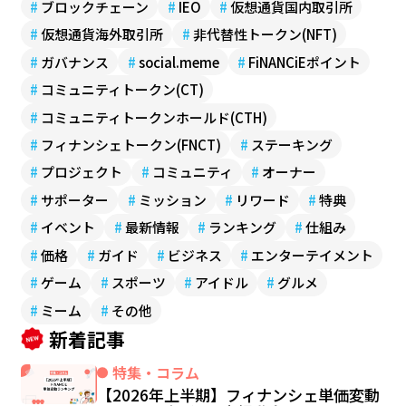
#
ブロックチェーン
#
IEO
#
仮想通貨国内取引所
#
仮想通貨海外取引所
#
非代替性トークン(NFT)
#
ガバナンス
#
social.meme
#
FiNANCiEポイント
#
コミュニティトークン(CT)
#
コミュニティトークンホールド(CTH)
#
フィナンシェトークン(FNCT)
#
ステーキング
#
プロジェクト
#
コミュニティ
#
オーナー
#
サポーター
#
ミッション
#
リワード
#
特典
#
イベント
#
最新情報
#
ランキング
#
仕組み
#
価格
#
ガイド
#
ビジネス
#
エンターテイメント
#
ゲーム
#
スポーツ
#
アイドル
#
グルメ
#
ミーム
#
その他
新着記事
特集・コラム
【2026年上半期】フィナンシェ単価変動