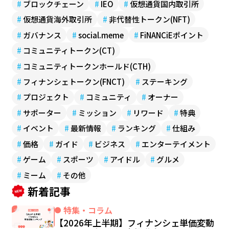
#
ブロックチェーン
#
IEO
#
仮想通貨国内取引所
#
仮想通貨海外取引所
#
非代替性トークン(NFT)
#
ガバナンス
#
social.meme
#
FiNANCiEポイント
#
コミュニティトークン(CT)
#
コミュニティトークンホールド(CTH)
#
フィナンシェトークン(FNCT)
#
ステーキング
#
プロジェクト
#
コミュニティ
#
オーナー
#
サポーター
#
ミッション
#
リワード
#
特典
#
イベント
#
最新情報
#
ランキング
#
仕組み
#
価格
#
ガイド
#
ビジネス
#
エンターテイメント
#
ゲーム
#
スポーツ
#
アイドル
#
グルメ
#
ミーム
#
その他
新着記事
特集・コラム
【2026年上半期】フィナンシェ単価変動