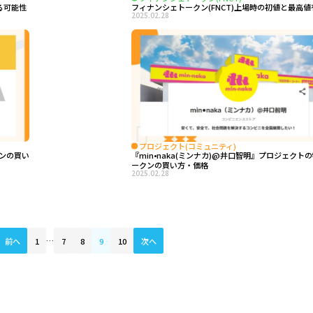
る可能性
フィナンシェトークン(FNCT)上場時の初値と最高
2025.02.28
プロジェクト(コミュニティ)
ンの買い
『min•naka(ミンナカ)@井口智明』プロジェクト
ークンの買い方・価格
2025.02.28
前へ
1
…
7
8
9
10
次へ