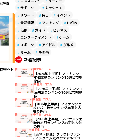
#
コミュニティ
#
オーナー
値を解説
#
サポーター
#
ミッション
#
リワード
#
特典
#
イベント
#
最新情報
#
ランキング
#
仕組み
#
価格
#
ガイド
#
ビジネス
#
エンターテイメント
#
ゲーム
#
スポーツ
#
アイドル
#
グルメ
#
ミーム
#
その他
新着記事
の特徴やト
特集・コラム
【2026年上半期】フィナンシェ
単価変動ランキング30選と市場
動向
特集・コラム
【2026年上半期】フィナンシェ
出来高ランキング30選と市場動
向
特集・コラム
【2026年上半期】フィナンシェ
メンバー数ランキング30選と人
気の理由
特集・コラム
【2026年上半期】フィナンシェ
時価総額ランキング30選と人気
の理由
特集・コラム
【美容・健康】クラウドファン
ディングで人気のおすすめプロ