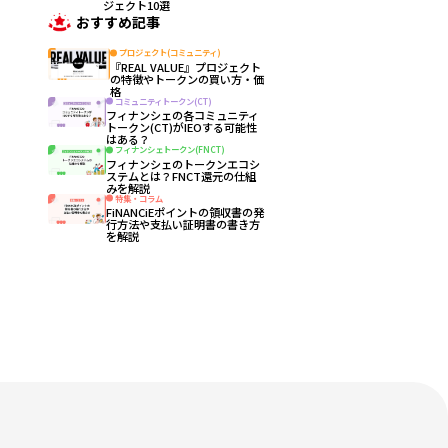
ジェクト10選
おすすめ記事
プロジェクト(コミュニティ)
『REAL VALUE』プロジェクト
の特徴やトークンの買い方・価
格
コミュニティトークン(CT)
フィナンシェの各コミュニティ
トークン(CT)がIEOする可能性
はある？
フィナンシェトークン(FNCT)
フィナンシェのトークンエコシ
ステムとは？FNCT還元の仕組
みを解説
特集・コラム
FiNANCiEポイントの領収書の発
行方法や支払い証明書の書き方
を解説