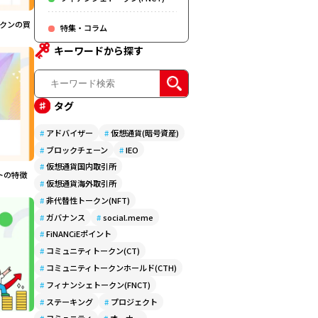
クンの買
特集・コラム
キーワードから探す
タグ
#
アドバイザー
#
仮想通貨(暗号資産)
#
ブロックチェーン
#
IEO
#
仮想通貨国内取引所
トの特徴
#
仮想通貨海外取引所
#
非代替性トークン(NFT)
#
ガバナンス
#
social.meme
#
FiNANCiEポイント
#
コミュニティトークン(CT)
#
コミュニティトークンホールド(CTH)
#
フィナンシェトークン(FNCT)
#
ステーキング
#
プロジェクト