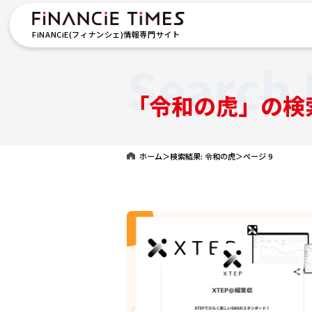
FiNANCiE(フィナンシェ)情報専門サイト
Search 
「令和の虎」の検
ホーム
＞
検索結果: 令和の虎
＞
ページ 9