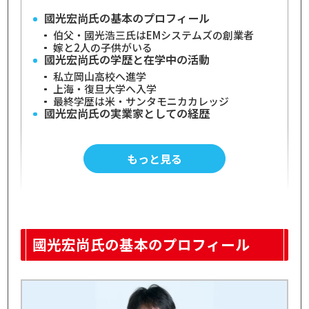
國光宏尚氏の基本のプロフィール
伯父・國光浩三氏はEMシステムズの創業者
嫁と2人の子供がいる
國光宏尚氏の学歴と在学中の活動
私立岡山高校へ進学
上海・復旦大学へ入学
最終学歴は米・サンタモニカカレッジ
國光宏尚氏の実業家としての経歴
2004年：株式会社アットムービーの取締役に就
任
2007年：株式会社gumiを創業
もっと見る
2015年：Tokyo XR Startups株式会社の代表取
締役に就任
2021年：株式会社Thirdverseの代表取締役CE
Oに就任
2021年：株式会社フィナンシェ代表取締役CEO
に就任
2021年：合同会社gumi Cryptos CapitalのMan
國光宏尚氏の基本のプロフィール
aging Partnerに就任
2023年：株式会社Mint Townの代表取締役CEO
に就任
國光宏尚氏の年商・年収・総資産は？
推定年商は7億円以上