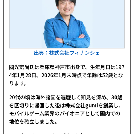
推定年収は数億円
推定総資産は数十億円以上
國光宏尚氏や会社・サービスの評判
國光宏尚氏本人の評判
株式会社gumiの評判
株式会社フィナンシェの評判
プラットフォーム「FiNANCiE」の評判
國光宏尚氏が立ち上げたプロジェクトの評判
國光宏尚は詐欺師？怪しいと言われる理由と実
出典：株式会社フィナンシェ
態
株式会社gumi上場ゴールへの疑惑
國光宏尚氏は兵庫県神戸市出身で、生年月日は197
怪しいと思われがちなNFT事業への取り組み
新しい経済圏への挑戦
4年1月28日、2026年1月末時点で年齢は52歳とな
『國光DAO』オーナ－・國光宏尚｜まとめ
ります。
20代の頃は海外諸国を遍歴して知見を深め、
30歳
を区切りに帰国した後は株式会社gumiを創業
し、
モバイルゲーム業界のパイオニアとして国内での
地位を確立しました。