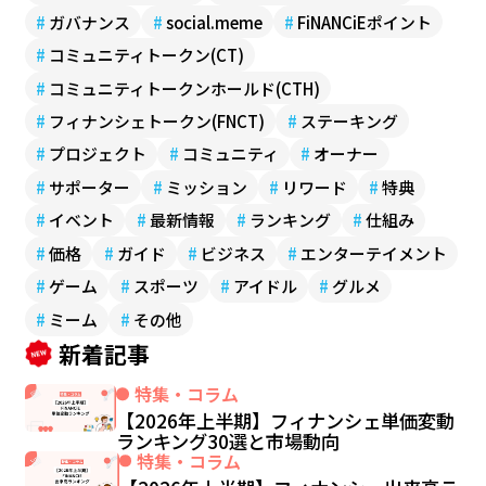
#
ガバナンス
#
social.meme
#
FiNANCiEポイント
#
コミュニティトークン(CT)
#
コミュニティトークンホールド(CTH)
#
フィナンシェトークン(FNCT)
#
ステーキング
#
プロジェクト
#
コミュニティ
#
オーナー
#
サポーター
#
ミッション
#
リワード
#
特典
#
イベント
#
最新情報
#
ランキング
#
仕組み
#
価格
#
ガイド
#
ビジネス
#
エンターテイメント
#
ゲーム
#
スポーツ
#
アイドル
#
グルメ
#
ミーム
#
その他
新着記事
特集・コラム
【2026年上半期】フィナンシェ単価変動
ランキング30選と市場動向
特集・コラム