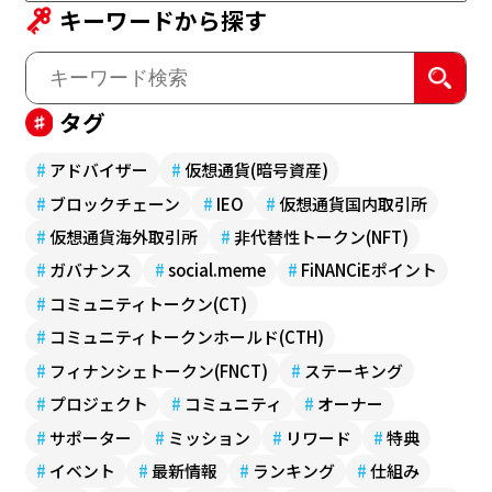
キーワードから探す
タグ
#
アドバイザー
#
仮想通貨(暗号資産)
#
ブロックチェーン
#
IEO
#
仮想通貨国内取引所
#
仮想通貨海外取引所
#
非代替性トークン(NFT)
#
ガバナンス
#
social.meme
#
FiNANCiEポイント
#
コミュニティトークン(CT)
#
コミュニティトークンホールド(CTH)
#
フィナンシェトークン(FNCT)
#
ステーキング
#
プロジェクト
#
コミュニティ
#
オーナー
#
サポーター
#
ミッション
#
リワード
#
特典
#
イベント
#
最新情報
#
ランキング
#
仕組み