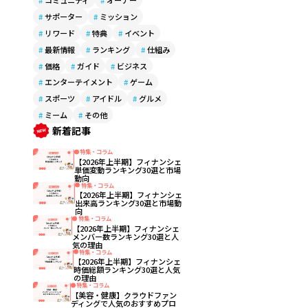
#
コミュニティ
#
オーナー
#
サポーター
#
ミッション
#
リワード
#
特典
#
イベント
#
最新情報
#
ランキング
#
仕組み
#
価格
#
ガイド
#
ビジネス
#
エンターテイメント
#
ゲーム
#
スポーツ
#
アイドル
#
グルメ
#
ミーム
#
その他
新着記事
特集・コラム
【2026年上半期】フィナンシェ
単価変動ランキング30選と市場
動向
特集・コラム
【2026年上半期】フィナンシェ
出来高ランキング30選と市場動
向
特集・コラム
【2026年上半期】フィナンシェ
メンバー数ランキング30選と人
気の理由
特集・コラム
【2026年上半期】フィナンシェ
時価総額ランキング30選と人気
の理由
特集・コラム
【美容・健康】クラウドファン
ディングで人気のおすすめプロ