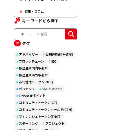
特集・コラム
キーワードから探す
タグ
#
アドバイザー
#
仮想通貨(暗号資産)
#
ブロックチェーン
#
IEO
#
仮想通貨国内取引所
#
仮想通貨海外取引所
#
非代替性トークン(NFT)
#
ガバナンス
#
social.meme
#
FiNANCiEポイント
#
コミュニティトークン(CT)
#
コミュニティトークンホールド(CTH)
#
フィナンシェトークン(FNCT)
#
ステーキング
#
プロジェクト