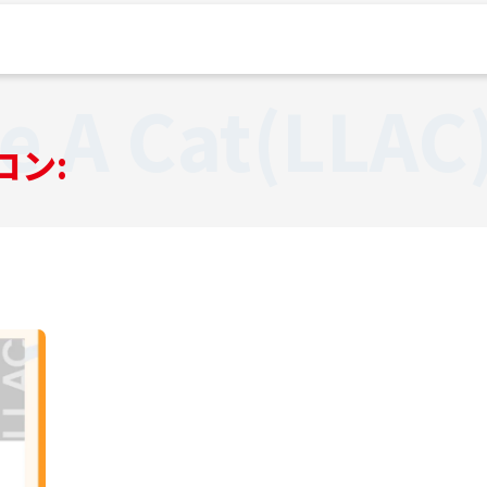
ke A Cat(LLAC
コン: