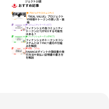
ジェクト10選
おすすめ記事
プロジェクト(コミュニティ)
『REAL VALUE』プロジェクト
の特徴やトークンの買い方・価
格
コミュニティトークン(CT)
フィナンシェの各コミュニティ
トークン(CT)がIEOする可能性
はある？
フィナンシェトークン(FNCT)
フィナンシェのトークンエコシ
ステムとは？FNCT還元の仕組
みを解説
特集・コラム
FiNANCiEポイントの領収書の発
行方法や支払い証明書の書き方
を解説