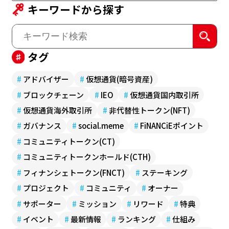
キーワードから探す
タグ
#
アドバイザー
#
仮想通貨(暗号資産)
#
ブロックチェーン
#
IEO
#
仮想通貨国内取引所
#
仮想通貨海外取引所
#
非代替性トークン(NFT)
#
ガバナンス
#
social.meme
#
FiNANCiEポイント
#
コミュニティトークン(CT)
#
コミュニティトークンホールド(CTH)
#
フィナンシェトークン(FNCT)
#
ステーキング
#
プロジェクト
#
コミュニティ
#
オーナー
#
サポーター
#
ミッション
#
リワード
#
特典
#
イベント
#
最新情報
#
ランキング
#
仕組み