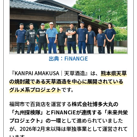
トークンの買い方
【2026年5月時点】チャートで見るトークン価
格
ファンディング実績
FiNANCiE『KANPAI AMAKUSA｜天草酒造』
プロジェクト｜まとめ
出典：FiNANCiE
『KANPAI AMAKUSA｜天草酒造』は、
熊本県天草
の焼酎蔵である天草酒造を中心に展開されている
グルメ系プロジェクト
です。
福岡市で百貨店を運営する
株式会社博多大丸の
「九州探検隊」とFiNANCiEが連携する「未来共栄
プロジェクト」の一環
として進められていました
が、2026年2月末以降は単独事業として運営されて
います。