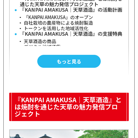
通じた天草の魅力発信プロジェクト
『KANPAI AMAKUSA｜天草酒造』の活動計画
「KANPAI AMAKUSA」のオープン
自社栽培の農産物による焼酎製造
トークンを活用した地域活性化
『KANPAI AMAKUSA｜天草酒造』の支援特典
天草酒造の商品
デジタル地域通貨
『KANPAI AMAKUSA｜天草酒造』の活動報告
リワード抽選会の発表
もっと見る
米焼酎「天草」の受賞報告
『KANPAI AMAKUSA｜天草酒造』のイベント
10,000トークンホルダー向けコレクション
5,000トークントークンホルダー向けコレクシ
ョン
『KANPAI AMAKUSA｜天草酒造』の投票
『KANPAI AMAKUSA｜天草酒造』と
天草に関するアンケート
は焼酎を通じた天草の魅力発信プロ
プロジェクトの主軸となる・天草酒造につい
て
ジェクト
焼酎を通して天草の魅力を全国へ
天草酒造の代表焼酎と受賞歴
『KANPAI AMAKUSA｜天草酒造』のコミュニ
ティトークン(CT)情報