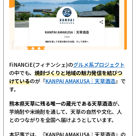
FiNANCiE(フィナンシェ)の
グルメ系プロジェクト
の中でも、
焼酎づくりと地域の魅力発信を結びつ
けている
のが『
KANPAI AMAKUSA｜天草酒造
』で
す。
熊本県天草に残る唯一の蔵元である天草酒造
が、
芋焼酎や米焼酎を通して、天草の自然や文化、人
とのつながりを全国へ届けようとしています。
本記事では、『KANPAI AMAKUSA｜天草酒造』の