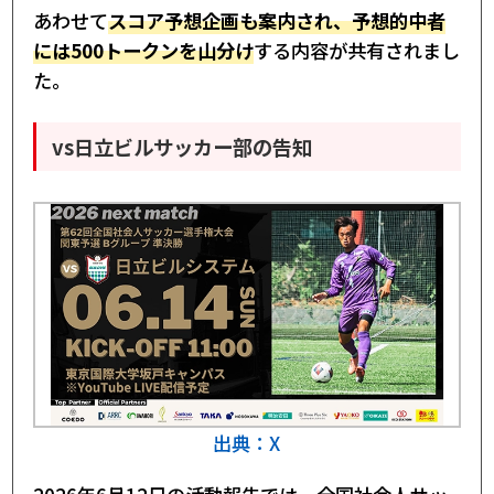
あわせて
スコア予想企画も案内され、予想的中者
には500トークンを山分け
する内容が共有されまし
た。
vs日立ビルサッカー部の告知
出典：X