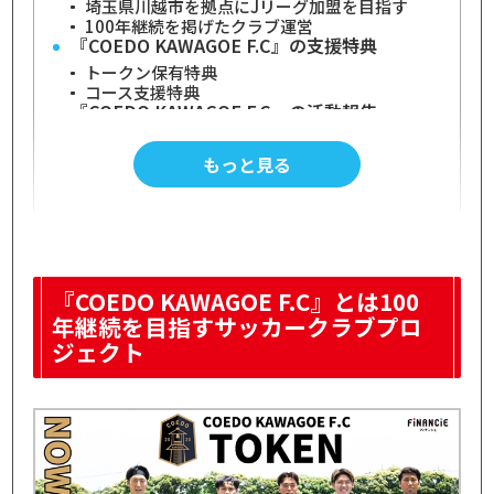
埼玉県川越市を拠点にJリーグ加盟を目指す
100年継続を掲げたクラブ運営
『COEDO KAWAGOE F.C』の支援特典
トークン保有特典
コース支援特典
『COEDO KAWAGOE F.C』の活動報告
vs南葛SCの告知
vs日立ビルサッカー部の告知
もっと見る
『COEDO KAWAGOE F.C』のイベント
MVP選手のNFTプレゼント
COEDO KAWAGOE F.Cのデジタルアイテムプレ
ゼント
『COEDO KAWAGOE F.C』の投票
vs南葛SCの結果予想
『COEDO KAWAGOE F.C』とは100
vs日立ビルサッカー部の結果予想
年継続を目指すサッカークラブプロ
サッカークラブ「COEDO KAWAGOE F.C」に
ついて
ジェクト
クラブ名の由来
クラブの歴史
『COEDO KAWAGOE F.C』のコミュニティト
ークン(CT)情報
トークンの買い方
【2026年7月時点】チャートで見るトークン価