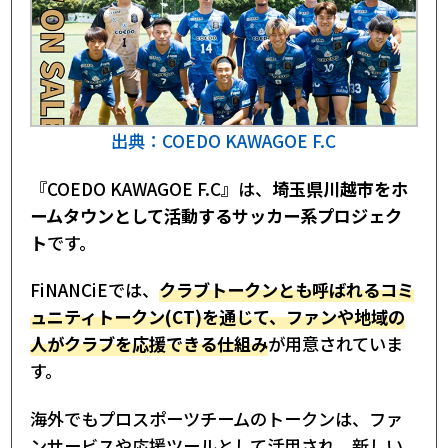
格
ファンディング実績
FiNANCiE『COEDO KAWAGOE F.C』プロジ
ェクト｜まとめ
出典：COEDO KAWAGOE F.C
『COEDO KAWAGOE F.C』は、
埼玉県川越市をホ
ームタウンとして活動するサッカー系プロジェク
ト
です。
FiNANCiEでは、
クラブトークンとも呼ばれるコミ
ュニティトークン(CT)を通じて、ファンや地域の
人がクラブを応援できる仕組み
が用意されていま
す。
海外でもプロスポーツチームのトークンは、ファ
ンサービスや応援ツールとして活用され、新しい