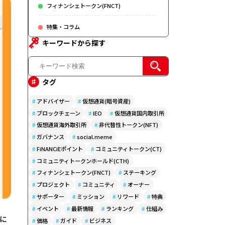
フィナンシェトークン(FNCT)
特集・コラム
キーワードから探す
タグ
#
アドバイザー
#
仮想通貨(暗号資産)
#
ブロックチェーン
#
IEO
#
仮想通貨国内取引所
#
仮想通貨海外取引所
#
非代替性トークン(NFT)
#
ガバナンス
#
social.meme
#
FiNANCiEポイント
#
コミュニティトークン(CT)
#
コミュニティトークンホールド(CTH)
#
フィナンシェトークン(FNCT)
#
ステーキング
#
プロジェクト
#
コミュニティ
#
オーナー
#
サポーター
#
ミッション
#
リワード
#
特典
#
イベント
#
最新情報
#
ランキング
#
仕組み
市に
#
価格
#
ガイド
#
ビジネス