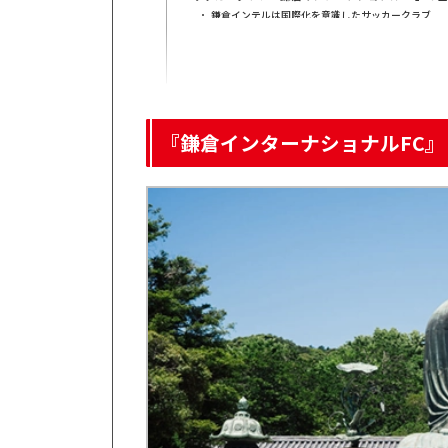
鎌倉インテルは国際化を意識したサッカークラブ
ホームは「みんなの鳩サブレースタジアム」
神奈川県リーグでの戦績と順位
2025年には「鎌倉インテルジュニアユース」が始動
トップチーム・ジュニアユースの選手
ユニフォームなどのグッズを販売
鎌倉インテルに関するレビュー
『鎌倉インターナショナルFC』のコミュニティトーク
トークンの買い方
『鎌倉インターナショナルFC
【2025年8月時点】チャートで見るトークン価格
FiNANCiE『鎌倉インターナショナルFC』プロジ