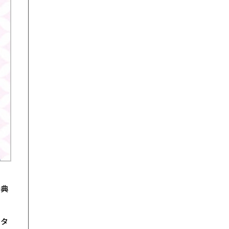
特典
ータ