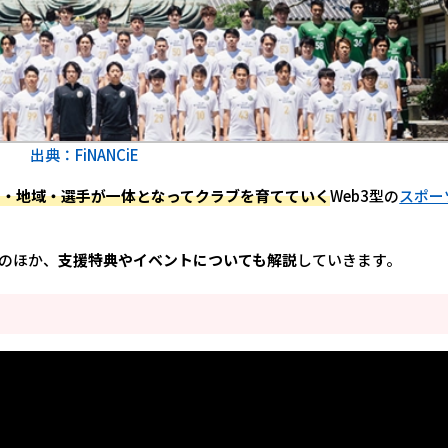
出典：FiNANCiE
ン・地域・選手が一体となってクラブを育てていく
Web3型の
スポー
のほか、
支援特典やイベントについても解説
していきます。