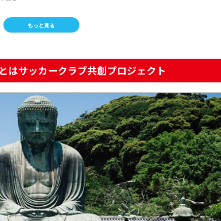
もっと見る
ン(CT)情報
』とはサッカークラブ共創プロジェクト
ェクト｜まとめ