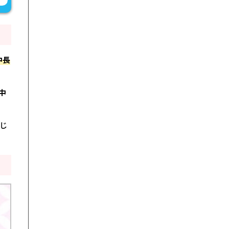
中長
中
じ