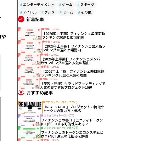
#
エンターテイメント
#
ゲーム
#
スポーツ
#
アイドル
#
グルメ
#
ミーム
#
その他
、
新着記事
特集・コラム
【2026年上半期】フィナンシェ単価変動
方や
ランキング30選と市場動向
特集・コラム
【2026年上半期】フィナンシェ出来高ラ
ンキング30選と市場動向
特集・コラム
【2026年上半期】フィナンシェメンバー
数ランキング30選と人気の理由
特集・コラム
【2026年上半期】フィナンシェ時価総額
ランキング30選と人気の理由
特集・コラム
【美容・健康】クラウドファンディングで
人気のおすすめプロジェクト10選
おすすめ記事
プロジェクト(コミュニティ)
『REAL VALUE』プロジェクトの特徴や
トークンの買い方・価格
コミュニティトークン(CT)
フィナンシェの各コミュニティトークン
(CT)がIEOする可能性はある？
フィナンシェトークン(FNCT)
フィナンシェのトークンエコシステムと
は？FNCT還元の仕組みを解説
特集・コラム