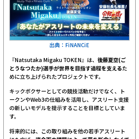
【2026年2月時点】チャートで見るトークン価
格
ファンディング実績
FiNANCiE『Natsutaka@Migaku』プロジェ
クト｜まとめ
出典：FiNANCiE
『Natsutaka Migaku TOKEN』は、
後藤夏空(ご
とうなつたか)選手が世界を目指す過程を支える
た
めに立ち上げられたプロジェクトです。
キックボクサーとしての競技活動だけでなく、ト
ークンやWeb3の仕組みを活用し、アスリート支援
の新しいモデルを提示することを目標としていま
す。
将来的には、この取り組みを他の若手アスリート