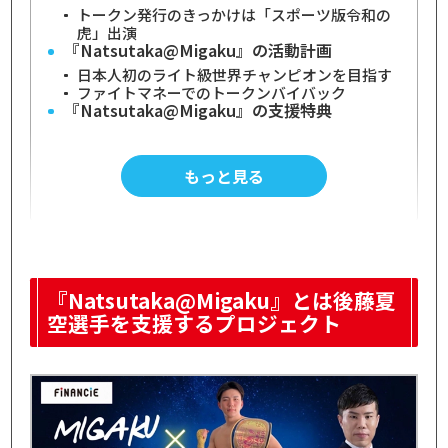
トークン発行のきっかけは「スポーツ版令和の
虎」出演
『Natsutaka@Migaku』の活動計画
日本人初のライト級世界チャンピオンを目指す
ファイトマネーでのトークンバイバック
『Natsutaka@Migaku』の支援特典
限定フィードの閲覧権や投票への参加権
試合・オフ会への招待やポストカードの送付
夏空選手のスポンサー・イベント起用権
もっと見る
『Natsutaka@Migaku』の活動報告
年末・新年の挨拶
練習再開の報告
敗戦の責任と想い
『Natsutaka@Migaku』のイベント
『Natsutaka@Migaku』の投票
『Natsutaka@Migaku』とは後藤夏
プロジェクトオーナー・後藤夏空選手につい
て
空選手を支援するプロジェクト
タイ ｢MIGAKUジム｣所属のプロキックボクサー
10年間プロ野球選手を目指していた
JAPAN CUP KICKライトヘビー級王者を獲得
『Natsutaka@Migaku』のコミュニティトー
クン(CT)情報
トークンの買い方