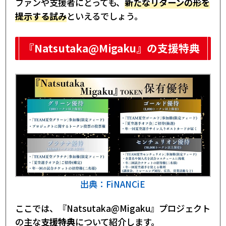
ファンや支援者にとっても、
新たなリターンの形を
提示する試み
といえるでしょう。
『Natsutaka@Migaku』の支援特典
出典：FiNANCiE
ここでは、『Natsutaka@Migaku』プロジェクト
の主な
支援特典
について紹介します。