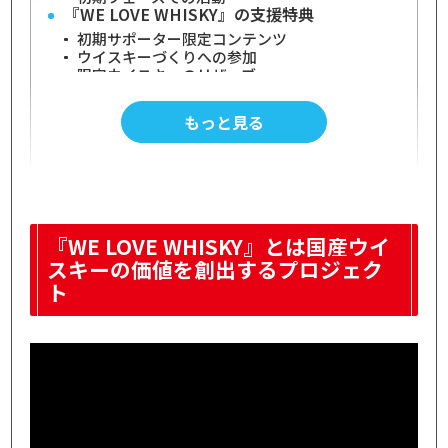
『WE LOVE WHISKY』の支援特典
初期サポーター限定コンテンツ
ウイスキーづくりへの参加
限定ウイスキーのリザーブ
『WE LOVE WHISKY』の活動報告
「トータルサポート企業」 への変革
もっと見る
12月マンスリー企画の結果発表
『WE LOVE WHISKY』のイベント
『WE LOVE WHISKY』の投票
【ラブスキービール】ラベルデザイン最終投票
マンスリー企画：あなたの”ウイスキー歴”を教
えて
『WE LOVE WHISKY』とは国産ウイ
プロジェクトオーナー・有明産業について
スキーの価値を創出するプロジェク
オーク材へのこだわり
ト
新樽・中古樽での熟成方法
『WE LOVE WHISKY』のコミュニティトーク
ン(CT)情報
ラブスキートークンの買い方
【2026年1月時点】チャートで見るトークン価
格
『WE LOVE WHISKY』のファンディング実績
FiNANCiE『WE LOVE WHISKY』プロジェク
ト｜まとめ