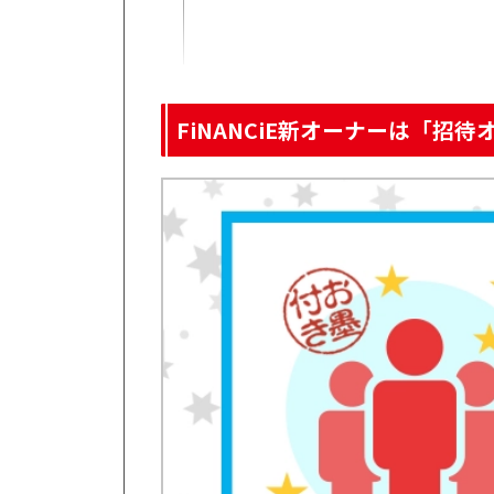
お好み焼きB
参加型映画制作プロジェクト/大河内奏至
ジョイントーレ先生
essan幻の成功者
【後半】FiNANCiEの新オーナーと新設コミュニテ
ハヤシモン@TokenQuest
Ryo
CROW Maker
FiNANCiE新オーナーは「招
The collective
ART WITH ME
SEKITOBA
DREAMTIME
ぽぽたん音楽隊
HIP HUB
TRONファンクラブ
FiNANCiEの新オーナーと新設コミュニティ｜まと