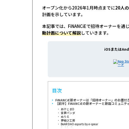
オープン化から2026年1月時点までに
20人
計画を示しています。
本記事では、FiNANCiEで招待オーナーを
動計画について解説
していきます。
iOSまたはAnd
目次
FiNANCiE新オーナーは「招待オーナー」のお墨付
【前半】FiNANCiEの新オーナーと新設コミュニテ
あけじまD
音夢パンダ
ぬりえ
夢結び工房
BeAR DAO esports by e-spear
おきおぢ