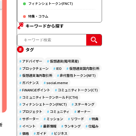
フィナンシェトークン(FNCT)
特集・コラム
キーワードから探す
タグ
#
アドバイザー
#
仮想通貨(暗号資産)
#
ブロックチェーン
#
IEO
#
仮想通貨国内取引所
#
仮想通貨海外取引所
#
非代替性トークン(NFT)
#
ガバナンス
#
social.meme
#
FiNANCiEポイント
#
コミュニティトークン(CT)
#
コミュニティトークンホールド(CTH)
#
フィナンシェトークン(FNCT)
#
ステーキング
#
プロジェクト
#
コミュニティ
#
オーナー
#
サポーター
#
ミッション
#
リワード
#
特典
新
#
イベント
#
最新情報
#
ランキング
#
仕組み
#
価格
#
ガイド
#
ビジネス