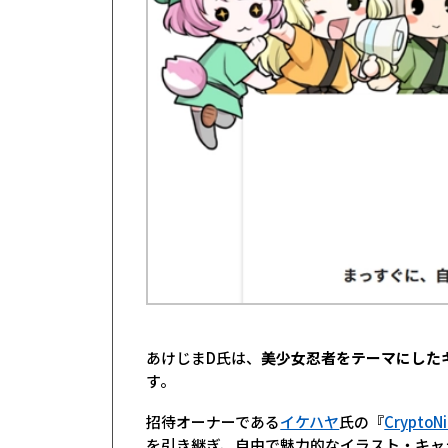
あけじまD氏は、
美少女忍者をテーマにしたキャラ
す。
招待オーナーである
イケハヤ
氏の『
CryptoN
を引き継ぎ、自由で魅力的なイラスト・キャ