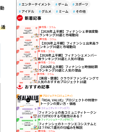
#
エンターテイメント
#
ゲーム
#
スポーツ
活動
#
アイドル
#
グルメ
#
ミーム
#
その他
新着記事
・活
特集・コラム
【2026年上半期】フィナンシェ単価変動
ランキング30選と市場動向
特集・コラム
【2026年上半期】フィナンシェ出来高ラ
ンキング30選と市場動向
特集・コラム
【2026年上半期】フィナンシェメンバー
数ランキング30選と人気の理由
特集・コラム
【2026年上半期】フィナンシェ時価総額
ランキング30選と人気の理由
特集・コラム
【美容・健康】クラウドファンディングで
人気のおすすめプロジェクト10選
おすすめ記事
プロジェクト(コミュニティ)
『REAL VALUE』プロジェクトの特徴や
トークンの買い方・価格
コミュニティトークン(CT)
フィナンシェの各コミュニティトークン
(CT)がIEOする可能性はある？
フィナンシェトークン(FNCT)
フィナンシェのトークンエコシステムと
は？FNCT還元の仕組みを解説
特集・コラム