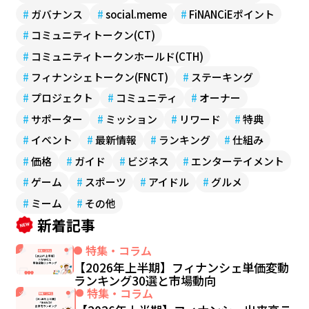
#
ガバナンス
#
social.meme
#
FiNANCiEポイント
#
コミュニティトークン(CT)
#
コミュニティトークンホールド(CTH)
#
フィナンシェトークン(FNCT)
#
ステーキング
#
プロジェクト
#
コミュニティ
#
オーナー
#
サポーター
#
ミッション
#
リワード
#
特典
#
イベント
#
最新情報
#
ランキング
#
仕組み
#
価格
#
ガイド
#
ビジネス
#
エンターテイメント
#
ゲーム
#
スポーツ
#
アイドル
#
グルメ
#
ミーム
#
その他
新着記事
特集・コラム
【2026年上半期】フィナンシェ単価変動
ランキング30選と市場動向
特集・コラム