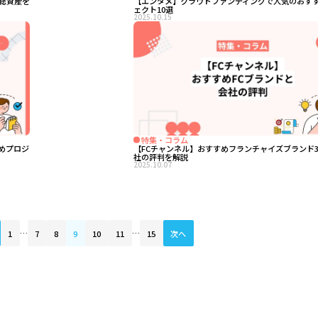
総資産を
【エンタメ】クラウドファンディングで人気のおす
ェクト10選
2025.10.15
特集・コラム
めプロジ
【FCチャンネル】おすすめフランチャイズブランド3
社の評判を解説
2025.10.07
1
…
7
8
9
10
11
…
15
次へ