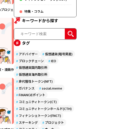
めプロジェ
特集・コラム
キーワードから探す
タグ
#
アドバイザー
#
仮想通貨(暗号資産)
#
ブロックチェーン
#
IEO
#
仮想通貨国内取引所
収・漫画作
#
仮想通貨海外取引所
#
非代替性トークン(NFT)
#
ガバナンス
#
social.meme
#
FiNANCiEポイント
#
コミュニティトークン(CT)
#
コミュニティトークンホールド(CTH)
#
フィナンシェトークン(FNCT)
#
ステーキング
#
プロジェクト