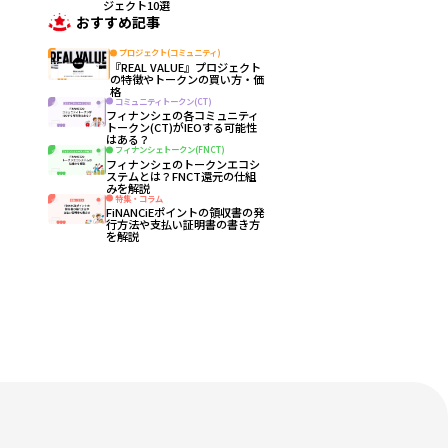
ジェクト10選
おすすめ記事
プロジェクト(コミュニティ)
『REAL VALUE』プロジェクト
の特徴やトークンの買い方・価
格
コミュニティトークン(CT)
フィナンシェの各コミュニティ
トークン(CT)がIEOする可能性
はある？
フィナンシェトークン(FNCT)
フィナンシェのトークンエコシ
ステムとは？FNCT還元の仕組
みを解説
特集・コラム
FiNANCiEポイントの領収書の発
行方法や支払い証明書の書き方
を解説