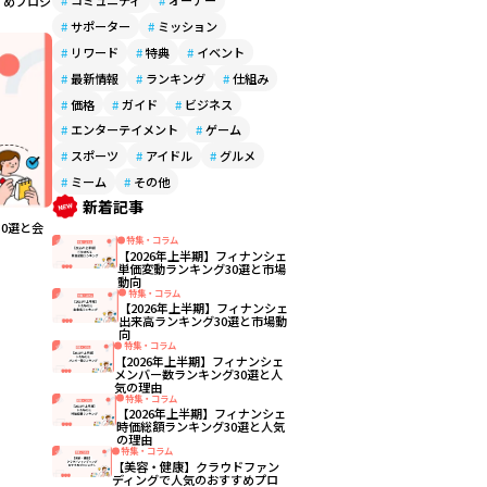
#
コミュニティ
#
オーナー
すめプロジ
#
サポーター
#
ミッション
#
リワード
#
特典
#
イベント
#
最新情報
#
ランキング
#
仕組み
#
価格
#
ガイド
#
ビジネス
#
エンターテイメント
#
ゲーム
#
スポーツ
#
アイドル
#
グルメ
#
ミーム
#
その他
新着記事
0選と会
特集・コラム
【2026年上半期】フィナンシェ
単価変動ランキング30選と市場
動向
特集・コラム
【2026年上半期】フィナンシェ
出来高ランキング30選と市場動
向
特集・コラム
【2026年上半期】フィナンシェ
メンバー数ランキング30選と人
気の理由
特集・コラム
【2026年上半期】フィナンシェ
時価総額ランキング30選と人気
の理由
特集・コラム
【美容・健康】クラウドファン
ディングで人気のおすすめプロ