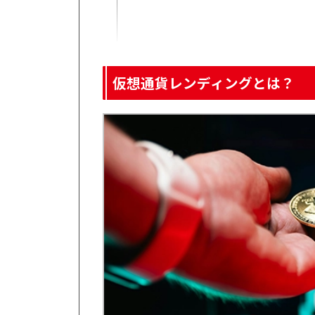
仮想通貨レンディングのメリット
年利で得られるインカムゲイン
長期保有と組み合わせた複利効果
売買不要で運用できる手軽さ
仮想通貨レンディングのデメリット
価格変動による資産評価のブレ
ロック期間による資金拘束
事業者リスクと安全性の問題
仮想通貨レンディングとは？
【比較】レンディングとステーキングの違い
仕組みと収益モデル
利回りの水準
リスク構造
向いている投資スタイル
OKJのレンディングサービスとは？
OKJのレンディングが採用している仕組みと運用フ
利回りの水準と他サービスとの比較
期間設定と運用条件の特徴
国内取引所としての安心性と規制面の特徴
FNCTの年率9.88％・180日レンディングプラン
既存プランとの違い
長期高利回りプランの特徴
提供開始の背景とユーザー需要
FNCTレンディングのおすすめ対象とFiNANCiEと
仮想通貨レンディングの概要とOKJ新サービス｜ま