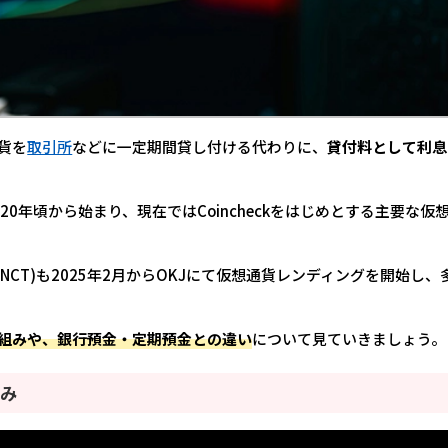
貨を
取引所
などに一定期間貸し付ける代わりに、
貸付料として利息
0年頃から始まり、現在ではCoincheckをはじめとする主要な仮
(FNCT)も2025年2月からOKJにて仮想通貨レンディングを開始し、
組みや、銀行預金・定期預金との違い
について見ていきましょう。
組み