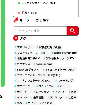
フィナンシェトークン(FNCT)
特集・コラム
キーワードから探す
タグ
#
アドバイザー
#
仮想通貨(暗号資産)
#
ブロックチェーン
#
IEO
#
仮想通貨国内取引所
#
仮想通貨海外取引所
#
非代替性トークン(NFT)
#
ガバナンス
#
social.meme
#
FiNANCiEポイント
#
コミュニティトークン(CT)
#
コミュニティトークンホールド(CTH)
#
フィナンシェトークン(FNCT)
#
ステーキング
#
プロジェクト
#
コミュニティ
#
オーナー
#
サポーター
#
ミッション
#
リワード
#
特典
な
#
イベント
#
最新情報
#
ランキング
#
仕組み
#
価格
#
ガイド
#
ビジネス