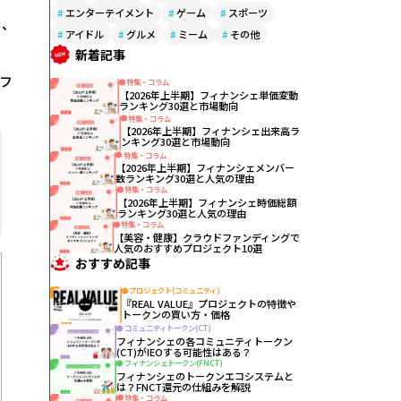
#
エンターテイメント
#
ゲーム
#
スポーツ
り、
#
アイドル
#
グルメ
#
ミーム
#
その他
新着記事
フ
特集・コラム
【2026年上半期】フィナンシェ単価変動
ランキング30選と市場動向
特集・コラム
【2026年上半期】フィナンシェ出来高ラ
ンキング30選と市場動向
特集・コラム
【2026年上半期】フィナンシェメンバー
数ランキング30選と人気の理由
特集・コラム
【2026年上半期】フィナンシェ時価総額
ランキング30選と人気の理由
特集・コラム
【美容・健康】クラウドファンディングで
人気のおすすめプロジェクト10選
おすすめ記事
プロジェクト(コミュニティ)
『REAL VALUE』プロジェクトの特徴や
トークンの買い方・価格
コミュニティトークン(CT)
フィナンシェの各コミュニティトークン
(CT)がIEOする可能性はある？
フィナンシェトークン(FNCT)
フィナンシェのトークンエコシステムと
は？FNCT還元の仕組みを解説
特集・コラム