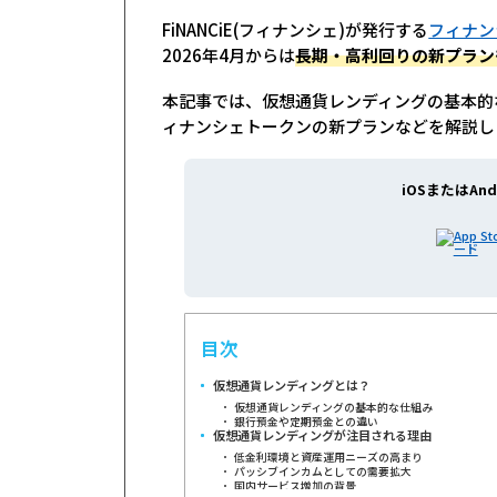
FiNANCiE(フィナンシェ)が発行する
フィナン
2026年4月からは
長期・高利回りの新プラン
本記事では、仮想通貨レンディングの基本的
ィナンシェトークンの新プランなどを解説し
iOSまたはAnd
目次
仮想通貨レンディングとは？
仮想通貨レンディングの基本的な仕組み
銀行預金や定期預金との違い
仮想通貨レンディングが注目される理由
低金利環境と資産運用ニーズの高まり
パッシブインカムとしての需要拡大
国内サービス増加の背景