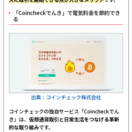
「Coincheckでんき」で電気料金を節約でき
る
出典：コインチェック株式会社
コインチェックの独自サービス「Coincheckでん
き」は、
仮想通貨取引と日常生活をつなげる革新
的な取り組み
です。