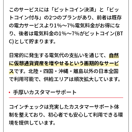
このサービスには「ビットコイン決済」と「ビッ
トコイン付与」の2つのプランがあり、前者は既存
の電力サービスより1％〜7％電気料金がお得にな
り、後者は電気料金の1％〜7％がビットコイン(BT
C)として貯まります。
日常的に発生する電気代の支払いを通じて、
自然
に仮想通貨資産を増やせるという画期的なサービ
ス
です。北陸・四国・沖縄・離島以外の日本全国
で利用可能で、供給エリアは順次拡大しています。
手厚いカスタマーサポート
コインチェックは充実したカスタマーサポート体
制を整えており、初心者でも安心して利用できる環
境を提供しています。