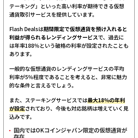
テーキング」といった高い利率が期待できる仮想
通貨取引サービスを提供しています。
Flash Dealsは
期間限定で仮想通貨を預け入れると
利益が得られるレンディングサービス
で、過去に
は年率188％という破格の利率が設定されたことも
あります。
一般的な仮想通貨のレンディングサービスの平均
利率が5％程度であることを考えると、非常に魅力
的な条件と言えるでしょう。
また、ステーキングサービスでは
最大18％の年利
が設定
されており、今後も対応銘柄は増えていく見
込みです。
国内ではOKコインジャパン限定の仮想通貨が
存在