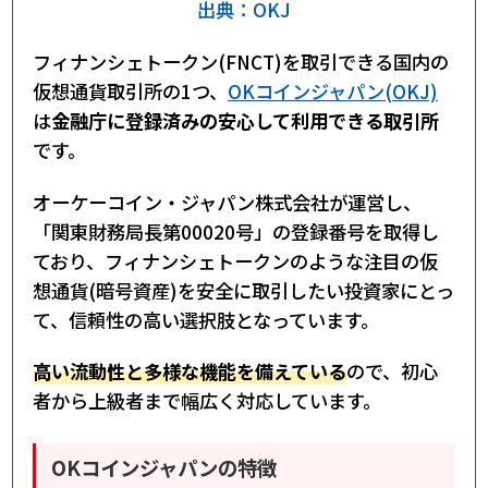
出典：OKJ
フィナンシェトークン(FNCT)を取引できる国内の
仮想通貨取引所の1つ、
OKコインジャパン(OKJ)
は
金融庁に登録済みの安心して利用できる取引所
です。
オーケーコイン・ジャパン株式会社が運営し、
「関東財務局長第00020号」の登録番号を取得し
ており、フィナンシェトークンのような注目の仮
想通貨(暗号資産)を安全に取引したい投資家にとっ
て、信頼性の高い選択肢となっています。
高い流動性と多様な機能を備えている
ので、初心
者から上級者まで幅広く対応しています。
OKコインジャパンの特徴