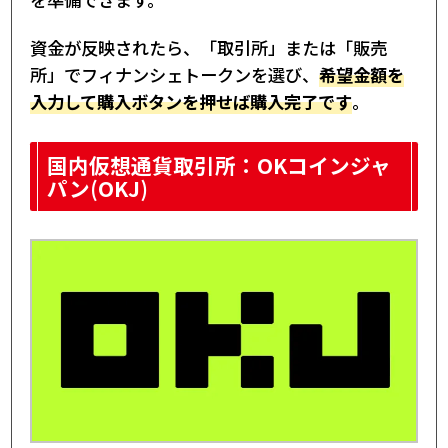
資金が反映されたら、「取引所」または「販売
所」でフィナンシェトークンを選び、
希望金額を
入力して購入ボタンを押せば購入完了です
。
国内仮想通貨取引所：OKコインジャ
パン(OKJ)