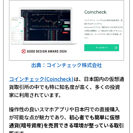
出典：コインチェック株式会社
コインチェック(Coincheck)
は、日本国内の仮想通
貨取引所の中でも特に知名度が高く、多くの投資
家に利用されています。
操作性の良いスマホアプリや日本円での直接購入
が可能な点が魅力であり、
初心者でも簡単に仮想
通貨(暗号資産)を売買できる環境が整っている取引