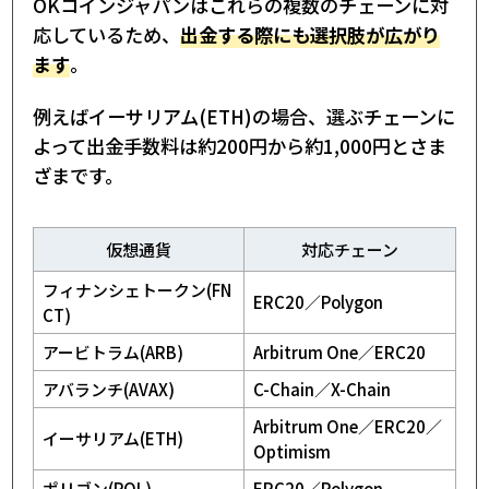
OKコインジャパンはこれらの複数のチェーンに対
応しているため、
出金する際にも選択肢が広がり
ます
。
例えばイーサリアム(ETH)の場合、選ぶチェーンに
よって出金手数料は約200円から約1,000円とさま
ざまです。
仮想通貨
対応チェーン
フィナンシェトークン(FN
ERC20／Polygon
CT)
アービトラム(ARB)
Arbitrum One／ERC20
アバランチ(AVAX)
C-Chain／X-Chain
Arbitrum One／ERC20／
イーサリアム(ETH)
Optimism
ポリゴン(POL)
ERC20／Polygon