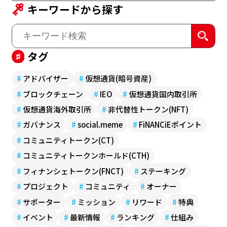
キーワードから探す
タグ
#
アドバイザー
#
仮想通貨(暗号資産)
#
ブロックチェーン
#
IEO
#
仮想通貨国内取引所
#
仮想通貨海外取引所
#
非代替性トークン(NFT)
#
ガバナンス
#
social.meme
#
FiNANCiEポイント
#
コミュニティトークン(CT)
#
コミュニティトークンホールド(CTH)
#
フィナンシェトークン(FNCT)
#
ステーキング
#
プロジェクト
#
コミュニティ
#
オーナー
#
サポーター
#
ミッション
#
リワード
#
特典
#
イベント
#
最新情報
#
ランキング
#
仕組み