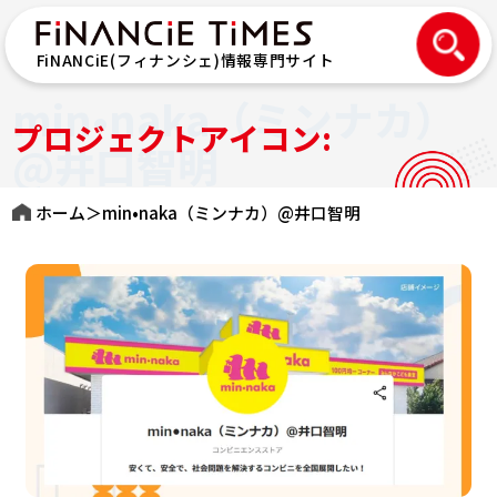
FiNANCiE(フィナンシェ)情報専門サイト
min•naka（ミンナカ）
プロジェクトアイコン:
@井口智明
ホーム
＞
min•naka（ミンナカ）@井口智明