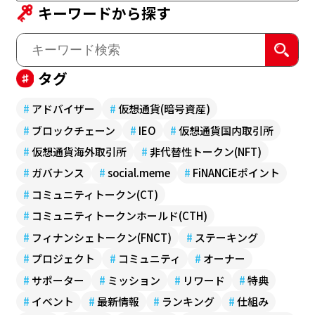
キーワードから探す
タグ
#
アドバイザー
#
仮想通貨(暗号資産)
#
ブロックチェーン
#
IEO
#
仮想通貨国内取引所
#
仮想通貨海外取引所
#
非代替性トークン(NFT)
#
ガバナンス
#
social.meme
#
FiNANCiEポイント
#
コミュニティトークン(CT)
#
コミュニティトークンホールド(CTH)
#
フィナンシェトークン(FNCT)
#
ステーキング
#
プロジェクト
#
コミュニティ
#
オーナー
#
サポーター
#
ミッション
#
リワード
#
特典
#
イベント
#
最新情報
#
ランキング
#
仕組み