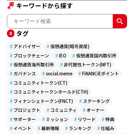
キーワードから探す
タグ
#
アドバイザー
#
仮想通貨(暗号資産)
#
ブロックチェーン
#
IEO
#
仮想通貨国内取引所
#
仮想通貨海外取引所
#
非代替性トークン(NFT)
#
ガバナンス
#
social.meme
#
FiNANCiEポイント
#
コミュニティトークン(CT)
#
コミュニティトークンホールド(CTH)
#
フィナンシェトークン(FNCT)
#
ステーキング
#
プロジェクト
#
コミュニティ
#
オーナー
#
サポーター
#
ミッション
#
リワード
#
特典
#
イベント
#
最新情報
#
ランキング
#
仕組み