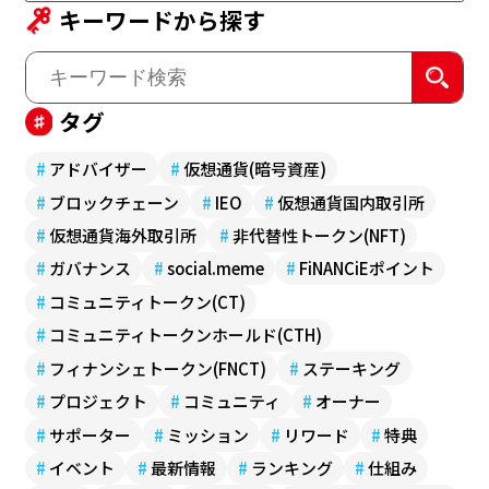
キーワードから探す
タグ
#
アドバイザー
#
仮想通貨(暗号資産)
#
ブロックチェーン
#
IEO
#
仮想通貨国内取引所
#
仮想通貨海外取引所
#
非代替性トークン(NFT)
#
ガバナンス
#
social.meme
#
FiNANCiEポイント
#
コミュニティトークン(CT)
#
コミュニティトークンホールド(CTH)
#
フィナンシェトークン(FNCT)
#
ステーキング
#
プロジェクト
#
コミュニティ
#
オーナー
#
サポーター
#
ミッション
#
リワード
#
特典
#
イベント
#
最新情報
#
ランキング
#
仕組み