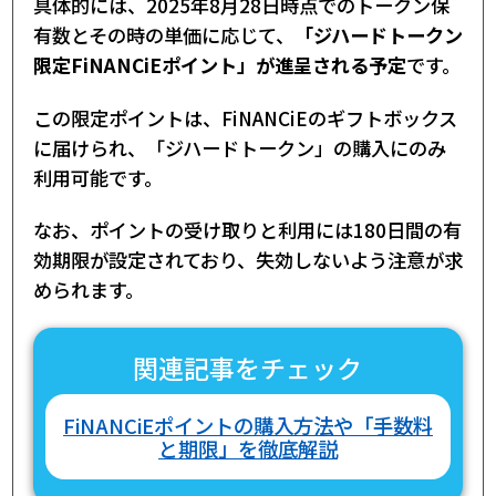
具体的には、2025年8月28日時点でのトークン保
有数とその時の単価に応じて、
「ジハードトークン
限定FiNANCiEポイント」が進呈される予定
です。
この限定ポイントは、FiNANCiEのギフトボックス
に届けられ、「ジハードトークン」の購入にのみ
利用可能です。
なお、ポイントの受け取りと利用には180日間の有
効期限が設定されており、失効しないよう注意が求
められます。
関連記事をチェック
FiNANCiEポイントの購入方法や「手数料
と期限」を徹底解説