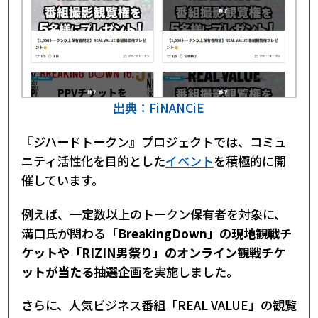
出典：FiNANCiE
『ジハードトークン』プロジェクトでは、コミュ
ニティ活性化を目的とした
イベント
を積極的に開
催しています。
例えば、一定数以上のトークン保有者を対象に、
溝口氏が関わる
「BreakingDown」の現地観戦チ
ケットや「RIZIN男祭り」のオンライン観戦チケ
ットが当たる抽選企画
を実施しました。
さらに、人気ビジネス番組「REAL VALUE」の観覧