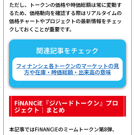
ただし、トークンの価格や時価総額は常に変動す
るため、価格動向を確認する際はリアルタイムの
価格チャートやプロジェクトの最新情報をチェッ
クしておくことが重要です。
関連記事をチェック
フィナンシェ各トークンのマーケットの見
方や在庫・時価総額・出来高の意味
FiNANCiE『ジハードトークン』プロ
ジェクト｜まとめ
本記事ではFiNANCiEのミームトークン第8弾、