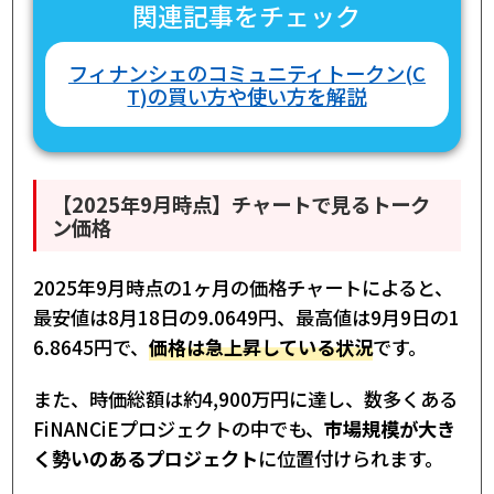
関連記事をチェック
フィナンシェのコミュニティトークン(C
T)の買い方や使い方を解説
【2025年9月時点】チャートで見るトーク
ン価格
2025年9月時点の1ヶ月の価格チャートによると、
最安値は8月18日の9.0649円、最高値は9月9日の1
6.8645円で、
価格は急上昇している状況
です。
また、時価総額は約4,900万円に達し、数多くある
FiNANCiEプロジェクトの中でも、
市場規模が大き
く勢いのあるプロジェクト
に位置付けられます。