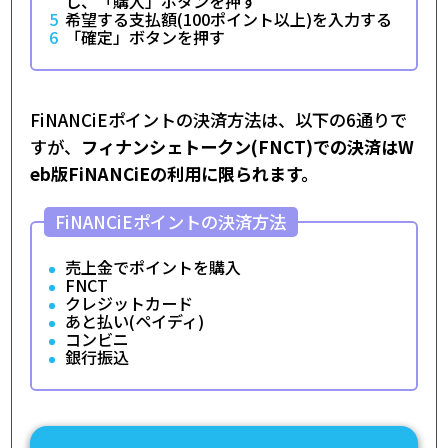
し、「購入」ボタンを押す
希望する支払額(100ポイント以上)を入力する
「確定」ボタンを押す
FiNANCiEポイントの決済方法は、以下の6通りで
すが、
フィナンシェトークン(FNCT)での決済はW
eb版FiNANCiEの利用に限られます。
FiNANCiEポイントの決済方法
売上金でポイントを購入
FNCT
クレジットカード
あと払い(ペイディ)
コンビニ
銀行振込