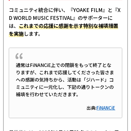
コミュニティ統合に伴い、『YOAKE FILM』と『X
D WORLD MUSIC FESTIVAL』のサポーターに
は、
これまでの応援に感謝を示す特別な補填措置
を実施
します。
通常はFiNANCiE上での閉鎖をもって終了とな
りますが、これまで応援してくださった皆さま
への感謝の気持ちから、活動は「ジハード」コ
ミュニティに一元化し、下記の通りトークンの
補填を行わせていただきます。
出典:
FiNANCiE