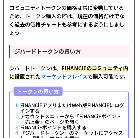
コミュニティトークンの価格は常に変動している
ため、トークン購入の際は、
現在の価格だけでな
く過去の価格チャートも参考にする
ようにしまし
ょう。
ジハードトークンの買い方
ジハードトークンは、
FiNANCiEのコミュニティ内
に設置
された
マーケットプレイス
で購入可能です。
トークンの買い方
FiNANCiEアプリまたはWeb版FiNANCiEにログ
インする
アカウントメニューから「FiNANCiEポイント
／売上金」のページを開く
FiNANCiEポイントを購入する
『ジハードトークン』のマーケットにアクセス