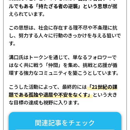
ルでもある「持たざる者の逆襲」という思想
が据
えられています。
この思想は、社会に存在する理不尽や不条理に抗
し、努力する人々に行動のきっかけを与える狙いで
す。
溝口氏はトークンを通じて、単なるフォロワーで
はなく共に戦う「仲間」を集め、挑戦と応援が循
環する強力なコミュニティを築こうとしています。
こうした活動によって、最終的には
「21世紀の課
題である孤独や退屈や不安をなくす」
という大き
な目標の達成も視野に入ります。
関連記事をチェック