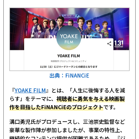
出典：FiNANCiE
『
YOAKE FILM
』とは、「人生に後悔する人を減
らす」をテーマに、
視聴者に勇気を与える映画製
作を目指したFiNANCiEのプロジェクト
です。
溝口勇児氏がプロデュースし、三池崇史監督など
豪華な製作陣が参加しましたが、事業の特性上、
継続的なコンテンツ提供が困難であるため、『ジ