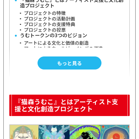
造プロジェクト
プロジェクトの特徴
プロジェクトの活動計画
プロジェクトの支援特典
プロジェクトの投票
うむトークンの3つのビジョン
アートによる文化と価値の創造
アートによるウェルビーイングの増進
アーティスト×トークンによる文化活動
猫型アーティスト・猫森うむこ氏について
もっと見る
猫をメインモチーフとしたアート作品を制作
心理的世界を描き実在の情景を描かないのが特
徴
NFTアートやジェネラティブNFTをリリース
『Live Like A Cat (LLAC)』でリードデザインを
担当
『猫森うむこ』のコミュニティトークン(CT)
『猫森うむこ』とはアーティスト支
情報
援と文化創造プロジェクト
うむトークンの買い方
【2025年12月時点】チャートで見るトークン
価格
FiNANCiE『猫森うむこ』プロジェクト｜まと
め