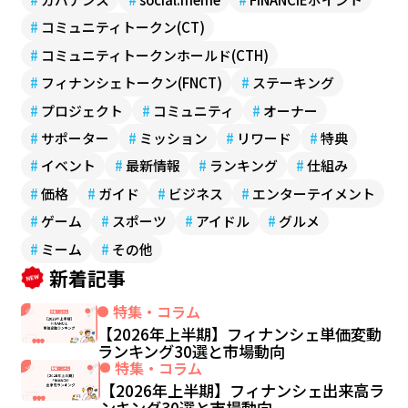
#
コミュニティトークン(CT)
#
コミュニティトークンホールド(CTH)
#
フィナンシェトークン(FNCT)
#
ステーキング
#
プロジェクト
#
コミュニティ
#
オーナー
#
サポーター
#
ミッション
#
リワード
#
特典
#
イベント
#
最新情報
#
ランキング
#
仕組み
#
価格
#
ガイド
#
ビジネス
#
エンターテイメント
#
ゲーム
#
スポーツ
#
アイドル
#
グルメ
#
ミーム
#
その他
新着記事
特集・コラム
【2026年上半期】フィナンシェ単価変動
ランキング30選と市場動向
特集・コラム
【2026年上半期】フィナンシェ出来高ラ
ンキング30選と市場動向