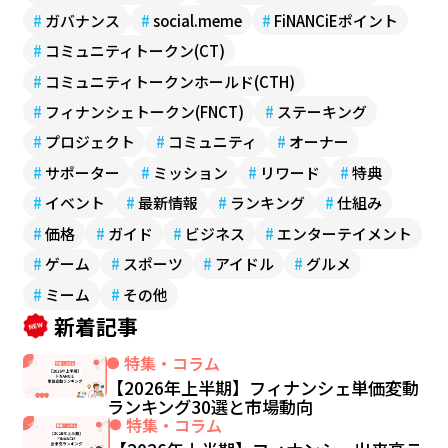
#
ガバナンス
#
social.meme
#
FiNANCiEポイント
#
コミュニティトークン(CT)
#
コミュニティトークンホールド(CTH)
#
フィナンシェトークン(FNCT)
#
ステーキング
#
プロジェクト
#
コミュニティ
#
オーナー
#
サポーター
#
ミッション
#
リワード
#
特典
#
イベント
#
最新情報
#
ランキング
#
仕組み
#
価格
#
ガイド
#
ビジネス
#
エンターテイメント
#
ゲーム
#
スポーツ
#
アイドル
#
グルメ
#
ミーム
#
その他
新着記事
特集・コラム
【2026年上半期】フィナンシェ単価変動
ランキング30選と市場動向
特集・コラム