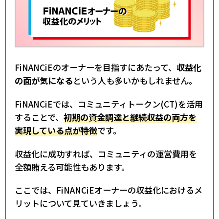
FiNANCiEのオーナーを目指すにあたって、
収益化
の面が気になる
という人も多いかもしれません。
FiNANCiEでは、コミュニティトークン(CT)を活用
することで、
初期の資金調達と継続収益の両方を
実現している点が特徴
です。
収益化に成功すれば、コミュニティの運営費用を
全額賄える可能性もあります。
ここでは、FiNANCiEオーナーの収益化におけるメ
リットについて見ていきましょう。