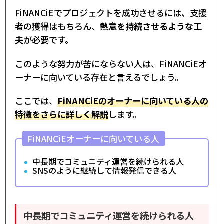
FiNANCiEでプロジェクトを成功させるには、支援
者の獲得はもちろん、
熱意を持続させるような工
夫
が必要です。
このような努力が苦にならない人は、FiNANCiEオ
ーナーに向いている存在と言えるでしょう。
ここでは、
FiNANCiEのオーナーに向いている人の
特徴をさらに詳しく解説
します。
FiNANCiEオーナーに向いている人
中長期でコミュニティ運営を続けられる人
SNSのように継続して情報発信できる人
中長期でコミュニティ運営を続けられる人