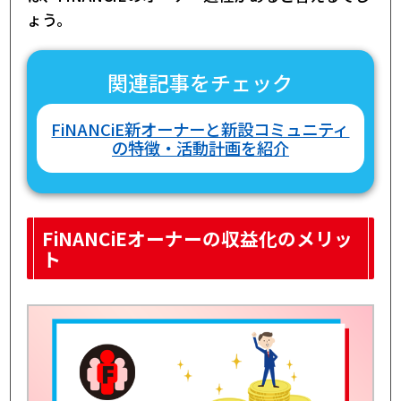
ょう。
関連記事をチェック
FiNANCiE新オーナーと新設コミュニティ
の特徴・活動計画を紹介
FiNANCiEオーナーの収益化のメリッ
ト