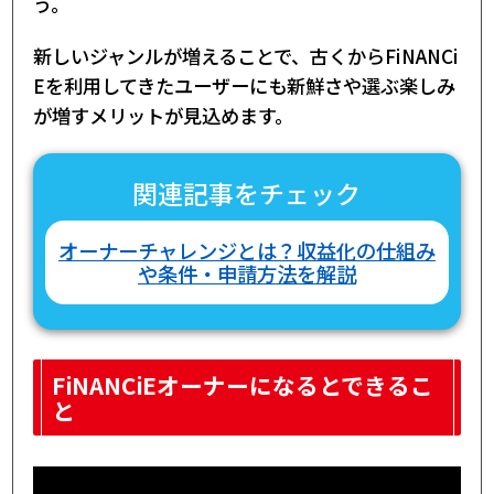
う。
新しいジャンルが増えることで、古くからFiNANCi
Eを利用してきたユーザーにも新鮮さや選ぶ楽しみ
が増すメリットが見込めます。
関連記事をチェック
オーナーチャレンジとは？収益化の仕組み
や条件・申請方法を解説
FiNANCiEオーナーになるとできるこ
と