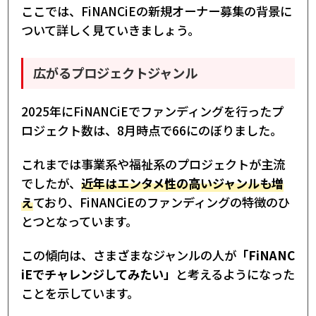
ここでは、FiNANCiEの新規オーナー募集の背景に
ついて詳しく見ていきましょう。
広がるプロジェクトジャンル
2025年にFiNANCiEでファンディングを行ったプ
ロジェクト数は、8月時点で66にのぼりました。
これまでは事業系や福祉系のプロジェクトが主流
でしたが、
近年はエンタメ性の高いジャンルも増
え
ており、FiNANCiEのファンディングの特徴のひ
とつとなっています。
この傾向は、さまざまなジャンルの人が
「FiNANC
iEでチャレンジしてみたい」
と考えるようになった
ことを示しています。