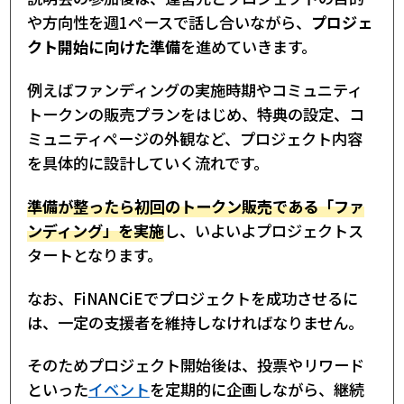
や方向性を週1ペースで話し合いながら、
プロジェ
クト開始に向けた準備
を進めていきます。
例えばファンディングの実施時期やコミュニティ
トークンの販売プランをはじめ、特典の設定、コ
ミュニティページの外観など、プロジェクト内容
を具体的に設計していく流れです。
準備が整ったら初回のトークン販売である「ファ
ンディング」を実施
し、いよいよプロジェクトス
タートとなります。
なお、FiNANCiEでプロジェクトを成功させるに
は、一定の支援者を維持しなければなりません。
そのためプロジェクト開始後は、投票やリワード
といった
イベント
を定期的に企画しながら、継続