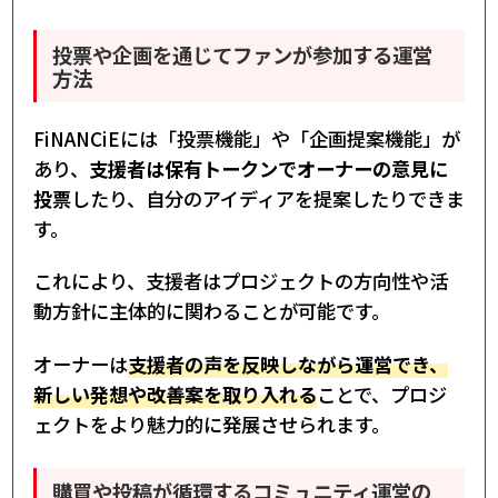
投票や企画を通じてファンが参加する運営
方法
FiNANCiEには「投票機能」や「企画提案機能」が
あり、
支援者は保有トークンでオーナーの意見に
投票
したり、自分のアイディアを提案したりできま
す。
これにより、支援者はプロジェクトの方向性や活
動方針に主体的に関わることが可能です。
オーナーは
支援者の声を反映しながら運営でき、
新しい発想や改善案を取り入れる
ことで、プロジ
ェクトをより魅力的に発展させられます。
購買や投稿が循環するコミュニティ運営の