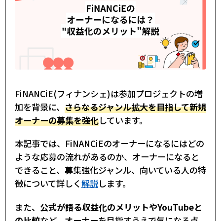
FiNANCiE(フィナンシェ)は参加プロジェクトの増
加を背景に、
さらなるジャンル拡大を目指して新規
オーナーの募集を強化
しています。
本記事では、FiNANCiEのオーナーになるにはどの
ような応募の流れがあるのか、オーナーになると
できること、募集強化ジャンル、向いている人の特
徴について詳しく
解説
します。
また、
公式が語る収益化のメリットやYouTubeと
の比較
など、オーナーを目指すうえで気になる点