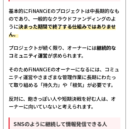
基本的にFiNANCiEのプロジェクトは中長期的なも
のであり、一般的なクラウドファンディングのよ
うに
決まった期間で終了する仕組みではありませ
ん。
プロジェクトが続く限り、オーナーには
継続的な
コミュニティ運営
が求められます。
そのためFiNANCiEのオーナーになるには、コミュ
ニティ運営やさまざまな管理作業に長期にわたっ
て取り組める「持久力」や「根気」が必要です。
反対に、飽きっぽい人や短期決戦を好む人は、オ
ーナーに向いていないと考えられます。
SNSのように継続して情報発信できる人