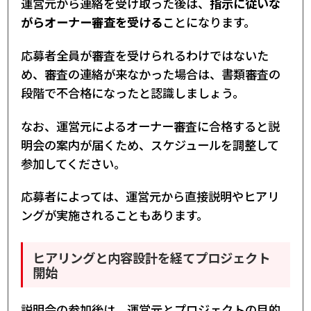
運営元から連絡を受け取った後は、
指示に従いな
がらオーナー審査を受ける
ことになります。
応募者全員が審査を受けられるわけではないた
め、審査の連絡が来なかった場合は、書類審査の
段階で不合格になったと認識しましょう。
なお、運営元によるオーナー審査に合格すると説
明会の案内が届くため、スケジュールを調整して
参加してください。
応募者によっては、運営元から直接説明やヒアリ
ングが実施されることもあります。
ヒアリングと内容設計を経てプロジェクト
開始
説明会の参加後は、運営元とプロジェクトの目的