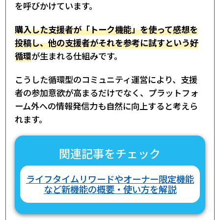
を呼びかけています。
購入した支援者が「トーク機能」を使って感想を
投稿し、他の支援者がそれを参考に試すという好
循環
が生まれる仕組みです。
こうした循環型のコミュニティ運営により、支援
者の参加意欲が高まるだけでなく、プラットフォ
ーム外への情報発信力も自然に向上すると考えら
れます。
関連記事をチェック
ライフタイムリワードやオーナー限定機能
など新機能の概要・使い方を解説