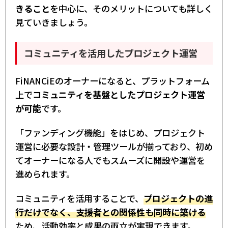
きること
を中心に、そのメリットについても詳しく
見ていきましょう。
コミュニティを活用したプロジェクト運営
FiNANCiEのオーナーになると、プラットフォーム
上で
コミュニティを基盤としたプロジェクト運営
が可能
です。
「ファンディング機能」をはじめ、プロジェクト
運営に必要な設計・管理ツールが揃っており、初め
てオーナーになる人でもスムーズに開設や運営を
進められます。
コミュニティを活用することで、
プロジェクトの進
行だけでなく、支援者との関係性も同時に築ける
ため、活動効率と成果の両立が実現できます。