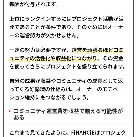
報酬が付与
されます。
上位にランクインするにはプロジェクト活動が活
発であることが条件であり、そのためにはオーナ
ーの運営努力が欠かせません。
一定の努力は必要ですが、
運営を頑張るほどコミ
ュニティの活性化や収益化につながり
、その資金
を使ってさらにプロジェクトを盛り立てられます。
自分の成果が収益やコミュニティの成長として返
ってくる好循環の仕組みは、オーナーのモチベー
ション維持にもつながるでしょう。
コミュニティ運営費を収益で賄える可能性が
ある
これまで見てきたように、FiNANCiEはプロジェク