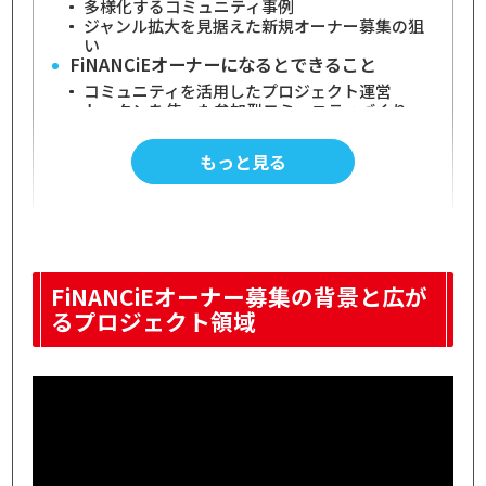
多様化するコミュニティ事例
ジャンル拡大を見据えた新規オーナー募集の狙
い
FiNANCiEオーナーになるとできること
コミュニティを活用したプロジェクト運営
トークンを使った参加型コミュニティづくり
投票や企画を通じてファンが参加する運営方法
購買や投稿が循環するコミュニティ運営の実例
もっと見る
FiNANCiEのオーナーになるには？応募から開
始までの流れ
応募フォーム送信から審査・説明会参加までの
流れ
ヒアリングと内容設計を経てプロジェクト開始
FiNANCiEオーナーに向いている人
FiNANCiEオーナー募集の背景と広が
中長期でコミュニティ運営を続けられる人
るプロジェクト領域
SNSのように継続して情報発信できる人
FiNANCiEオーナーの収益化のメリット
クラウドファンディングで早期に資金調達でき
る
トークン売買による継続収益が期待できる
YouTubeと比較したFiNANCiE収益化の違い
YouTube収益化に必要な条件と時間的ハードル
FiNANCiEで早期収益化が可能なケース
FiNANCiEコミュニティからYouTubeへ送客する