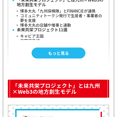
地方創生モデル
博多大丸「九州探検隊」とFiNANCiEが連携
コミュニティトークン発行で生産者・事業者の
夢を支援
博多大丸の店舗や催事と連動
未来共栄プロジェクト11選
キャビア王国
高田酒造場
大石酒造場
幸福堂
もっと見る
オオヤブデイリーファーム
KANPAI AMAKUSA｜天草酒造
KX：鹿児島タイムズ
在る 宵｜天郷醸造所
九州和牛 | KUROKI
ナカシマファーム
うるう農園
「未来共栄プロジェクト」とは九州
未来共栄プロジェクト11選｜まとめ
×Web3の地方創生モデル