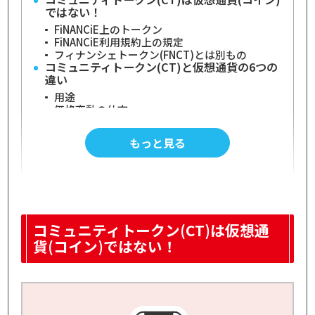
ではない！
FiNANCiE上のトークン
FiNANCiE利用規約上の規定
フィナンシェトークン(FNCT)とは別もの
コミュニティトークン(CT)と仮想通貨の6つの
違い
用途
価格変動の仕方
技術的な基盤
発行者・管理者
もっと見る
発行数
買える場所
FiNANCiEのコミュニティトークン(CT)ででき
ること
サポーターとしてオーナーを応援
コミュニティのイベントに参加
売買取引
コミュニティトークン(CT)は仮想通
FiNANCiEのコミュニティトークン(CT)を買う
貨(コイン)ではない！
際の注意点
金銭的な損のリスク
課税対象の可能性
手数料がかかる
フィナンシェのコミュニティトークン(CT)と