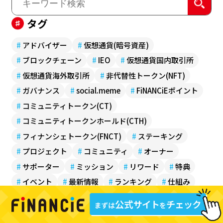
タグ
#
アドバイザー
#
仮想通貨(暗号資産)
#
ブロックチェーン
#
IEO
#
仮想通貨国内取引所
#
仮想通貨海外取引所
#
非代替性トークン(NFT)
#
ガバナンス
#
social.meme
#
FiNANCiEポイント
#
コミュニティトークン(CT)
#
コミュニティトークンホールド(CTH)
#
フィナンシェトークン(FNCT)
#
ステーキング
#
プロジェクト
#
コミュニティ
#
オーナー
#
サポーター
#
ミッション
#
リワード
#
特典
#
イベント
#
最新情報
#
ランキング
#
仕組み
#
価格
#
ガイド
#
ビジネス
#
エンターテイメント
#
ゲーム
#
スポーツ
#
アイドル
#
グルメ