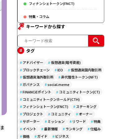
フィナンシェトークン(FNCT)
特集・コラム
キーワードから探す
タグ
#
アドバイザー
#
仮想通貨(暗号資産)
#
ブロックチェーン
#
IEO
#
仮想通貨国内取引所
#
仮想通貨海外取引所
#
非代替性トークン(NFT)
#
ガバナンス
#
social.meme
#
FiNANCiEポイント
#
コミュニティトークン(CT)
#
コミュニティトークンホールド(CTH)
#
フィナンシェトークン(FNCT)
#
ステーキング
#
プロジェクト
#
コミュニティ
#
オーナー
#
サポーター
#
ミッション
#
リワード
#
特典
しま
#
イベント
#
最新情報
#
ランキング
#
仕組み
#
価格
#
ガイド
#
ビジネス