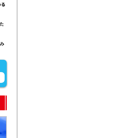
める
た
しみ