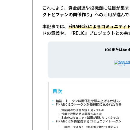
これにより、資金調達や投機面に注目が集ま
クトとファンの関係作り」
への活用が進んで
本記事では、
FiNANCiEによるコミュニテ
ドの意義や、『RELiC』プロジェクトとの
iOSまたはAnd
目次
結論：トークンは関係性を積み上げる仕組み
FiNANCiEのトークンが投機的に見られた背景
資金調達の側面が強く見えていた
投機を連想させる表現もあった
本来のコミュニティ活用が伝わりにくかった
FiNANCiEが再定義するコミュニティトークン
「調達」ではなく「参加者を増やす仕組み」