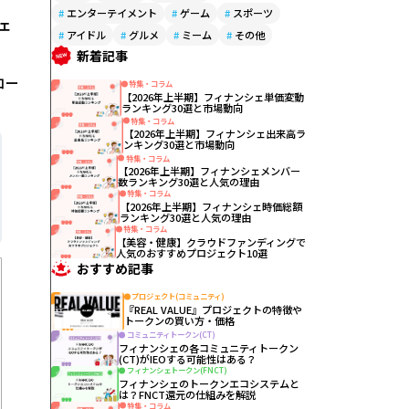
#
エンターテイメント
#
ゲーム
#
スポーツ
ェ
#
アイドル
#
グルメ
#
ミーム
#
その他
新着記事
コー
特集・コラム
【2026年上半期】フィナンシェ単価変動
ランキング30選と市場動向
特集・コラム
【2026年上半期】フィナンシェ出来高ラ
ンキング30選と市場動向
特集・コラム
【2026年上半期】フィナンシェメンバー
数ランキング30選と人気の理由
特集・コラム
【2026年上半期】フィナンシェ時価総額
ランキング30選と人気の理由
特集・コラム
【美容・健康】クラウドファンディングで
人気のおすすめプロジェクト10選
おすすめ記事
プロジェクト(コミュニティ)
『REAL VALUE』プロジェクトの特徴や
トークンの買い方・価格
コミュニティトークン(CT)
フィナンシェの各コミュニティトークン
(CT)がIEOする可能性はある？
フィナンシェトークン(FNCT)
フィナンシェのトークンエコシステムと
は？FNCT還元の仕組みを解説
特集・コラム