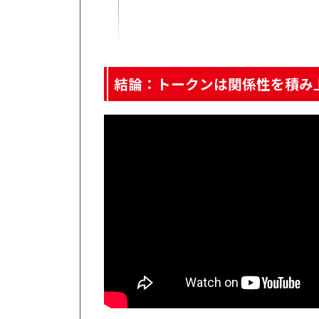
「クーポン」ではなく「継続接点を作る仕組み」
トークンの発行と流通がコアになる
新機能「トークンギフトコード」で広がる活用
QRコードでトークンを簡単に配布できる
リアルイベントや店舗で使いやすくなる
トークンホルダーを増やしやすくなる
トークン活用が事業にもたらす変化
割引に頼らずユーザー接点を作れる
結論：トークンは関係性を積み
保有数に応じた特典設計がしやすくなる
コミュニティ参加の入口を広げられる
FiNANCiEが目指すトークンコミュニティの形
毎月5～10件ほど新しいコミュニティが立ち上がる
挑戦する側と応援する側の境界線が近づく
誰もが自分のトークンを持つ世界を目指す
RELiCトークンの運用事例から見る活用方法
コミュニティ内のポイントの上位版として活用
価格変動よりも楽しく使うことを重視
「Web3をもっと身近に」というRELiCの思想
実店舗やアパレル事業で広がる可能性
FiNANCiEとRELiCの方向性は重なっている
FiNANCiE TiMES編集部の所感と今後の方針
ローンチ直後は投機面が目立っていた
トークン価値を継続的に高める難しさ
今後はコミュニティ活用の事例に注目したい
FiNANCiEにおけるトークンの再定義｜まとめ