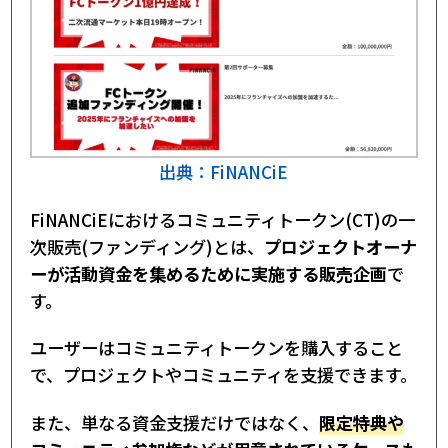
25％ずつ売却していれば売値が高かった可能性
初回ファンディング参加者は512.3599円の高値
を経験
売却時や売上金を出金する際の手数料にも注意
それでもFCトークンを保有し続ける理由
FC事業への期待と応援
IEOや将来性への期待
実際に保有して感じたFCトークンの魅力
コミュニティトークンの一次販売体験談と保有
出典：FiNANCiE
理由｜まとめ
FiNANCiEにおけるコミュニティトークン(CT)の一
次販売(ファンディング)とは、
プロジェクトオーナ
ーが活動資金を集めるために実施する販売企画
で
す。
ユーザーはコミュニティトークンを購入すること
で、プロジェクトやコミュニティを支援できます。
また、単なる資金支援だけではなく、
限定特典や