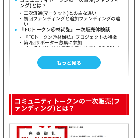
ング)とは？
二次流通(マーケット)との主な違い
初回ファンディングと追加ファンディングの違
い
『FCトークン＠林尚弘』一次販売体験談
『FCトークン＠林尚弘』プロジェクトの特徴
第2回サポーター募集に参加
【一般向け】林社長誕生日おめでとう5,000pt
コースを購入
一次販売におけるFCトークン購入の詳細
もっと見る
販売額と購入口数
支援特典
FCトークンのロックアップの詳細
購入日の2024年11月時点で売却可能なのは2
5％のみ
すべて売却可能になったのは270日後の2025年
コミュニティトークンの一次販売(フ
8月
FCトークンの価格変動と売却シミュレーショ
ァンディング)とは？
ン
結論：コミュニティトークンは短期売買向きで
はない
ロックアップ解除後に売却した場合をシミュレ
ーション