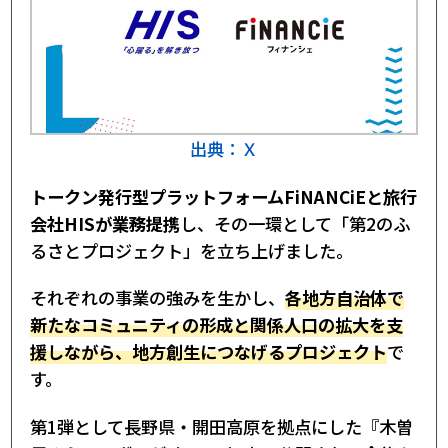
景
長野県木曽町・開田高原で始動した理由
木曽馬みらいラボの概要とプロジェクト内容
なぜ木曽馬をテーマにしたのか
コミュニティトークンの仕組み
トークン保有者が得られる体験・特典
今後の展開とFiNANCiE×HIS提携の展望
出典：Ｘ
今後予定されている地域プロジェクト
地方創生モデルとしての可能性と注目点
FiNANCiEとHISの業務提携｜まとめ
トークン発行型プラットフォームFiNANCiEと旅行
会社HISが業務提携
し、その一環として「第2のふ
るさとプロジェクト」を立ち上げました。
それぞれの事業の強みを生かし、
各地方自治体で
新たなコミュニティの形成と関係人口の拡大を支
援しながら、地方創生につなげるプロジェクト
で
す。
第1弾として長野県・開田高原を拠点にした『木曽