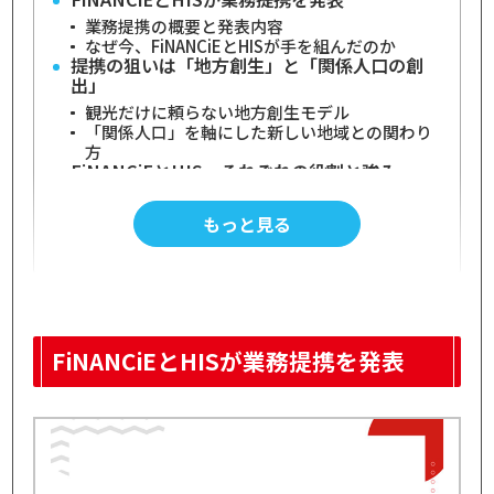
業務提携の概要と発表内容
なぜ今、FiNANCiEとHISが手を組んだのか
提携の狙いは「地方創生」と「関係人口の創
出」
観光だけに頼らない地方創生モデル
「関係人口」を軸にした新しい地域との関わり
方
FiNANCiEとHIS、それぞれの役割と強み
FiNANCiEが担うコミュニティ・トークン設計
HISが持つ地域ネットワークとリアル接点
もっと見る
Web3とリアルをつなぐ協業体制
運営・実行を支えるWAFUKU Labsの存在
地方自治体・地域コミュニティ運営の支援実績
今回の取り組みにおけるWAFUKU Labsの役割
Web3×地方創生がもたらす新しい可能性
支援者から「当事者」へ変わるコミュニティ設
FiNANCiEとHISが業務提携を発表
計
デジタルとリアルを横断する関係人口づくり
FiNANCiE×HIS提携が示す新しい地方創生モデ
ル
プロジェクト第1弾「第2のふるさとプロジェ
クト」と木曽馬みらいラボ
「第2のふるさとプロジェクト」立ち上げの背