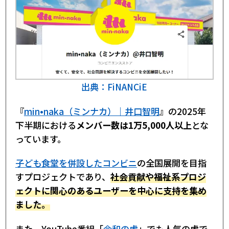
出典：FiNANCiE
『
min•naka（ミンナカ）｜井口智明
』の2025年
下半期における
メンバー数は1万5,000人以上
とな
っています。
子ども食堂を併設したコンビニ
の全国展開を目指
すプロジェクトであり、
社会貢献や福祉系プロジ
ェクトに関心のあるユーザーを中心に支持を集め
ました。
また、YouTube番組「
令和の虎
」でも人気の虎で