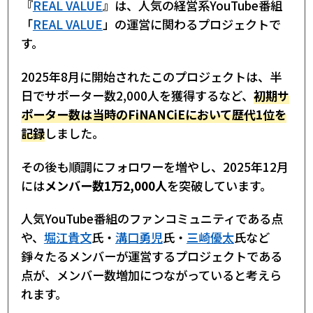
『
REAL VALUE
』は、人気の経営系YouTube番組
「
REAL VALUE
」の運営に関わるプロジェクトで
す。
2025年8月に開始されたこのプロジェクトは、半
日でサポーター数2,000人を獲得するなど、
初期サ
ポーター数は当時のFiNANCiEにおいて歴代1位を
記録
しました。
その後も順調にフォロワーを増やし、2025年12月
には
メンバー数1万2,000人
を突破しています。
人気YouTube番組のファンコミュニティである点
や、
堀江貴文
氏・
溝口勇児
氏・
三崎優太
氏など
錚々たるメンバーが運営するプロジェクトである
点が、メンバー数増加につながっていると考えら
れます。