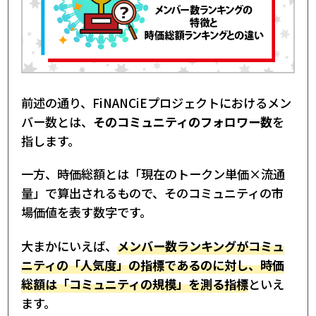
18位：CoolGirl Project
19位：ガチホトークン
20位：宅建合格講座＠こざりえ
21位：にんプラ
22位：ジハードトークン
23位：罵尻ロマ子
24位：ミダシー＠土橋和貴
25位：ユダヤ式竹之内塾
前述の通り、FiNANCiEプロジェクトにおけるメン
26位：Live Like A Cat (LLAC)
27位：ウイスキーサロン
バー数とは、
そのコミュニティのフォロワー数
を
28位：脱衣麻雀トークン@令和の虎・平出心
指します。
29位：メタバース麻雀プロジェクト
30位：契トークン by TMA
2025年下半期FiNANCiEメンバー数ランキング
一方、時価総額とは「現在のトークン単価×流通
｜まとめ
量」で算出されるもので、そのコミュニティの市
場価値を表す数字です。
大まかにいえば、
メンバー数ランキングがコミュ
ニティの「人気度」の指標であるのに対し、時価
総額は「コミュニティの規模」を測る指標
といえ
ます。