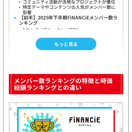
コミュニティ活動が活発なプロジェクトが優位
特定テーマやコンテンツの人気がメンバー数に
影響
【前半】2025年下半期FiNANCiEメンバー数ラ
ンキング
1位：ポイ活トークン（POI）
2位：FiNANCiE公式
3位：開運オロチトークン/CNP Meme Club
もっと見る
4位：CryptoNinja Games(CNG)
5位：min•naka（ミンナカ）｜井口智明
6位：國光DAO
7位：Dotcon＠小澤辰矢
8位：REAL VALUE
9位：FCトークン＠林尚弘
10位：NINNIN KOBAN
メンバー数ランキングの特徴と時価
11位：通販の虎｜桑田龍征
総額ランキングとの違い
12位：アビスパ福岡
13位：RELiC
14位：凪紗
15位：CNPスタープロジェクト
【後半】2025年下半期FiNANCiEメンバー数ラ
ンキング
16位：事業再生版令和の虎
17位：こめお