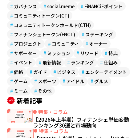
#
ガバナンス
#
social.meme
#
FiNANCiEポイント
#
コミュニティトークン(CT)
#
コミュニティトークンホールド(CTH)
#
フィナンシェトークン(FNCT)
#
ステーキング
#
プロジェクト
#
コミュニティ
#
オーナー
#
サポーター
#
ミッション
#
リワード
#
特典
#
イベント
#
最新情報
#
ランキング
#
仕組み
#
価格
#
ガイド
#
ビジネス
#
エンターテイメント
#
ゲーム
#
スポーツ
#
アイドル
#
グルメ
#
ミーム
#
その他
新着記事
特集・コラム
【2026年上半期】フィナンシェ単価変動
ランキング30選と市場動向
特集・コラム